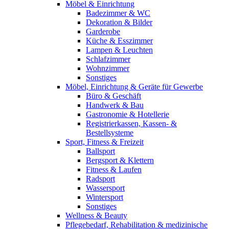
Möbel & Einrichtung
Badezimmer & WC
Dekoration & Bilder
Garderobe
Küche & Esszimmer
Lampen & Leuchten
Schlafzimmer
Wohnzimmer
Sonstiges
Möbel, Einrichtung & Geräte für Gewerbe
Büro & Geschäft
Handwerk & Bau
Gastronomie & Hotellerie
Registrierkassen, Kassen- &
Bestellsysteme
Sport, Fitness & Freizeit
Ballsport
Bergsport & Klettern
Fitness & Laufen
Radsport
Wassersport
Wintersport
Sonstiges
Wellness & Beauty
Pflegebedarf, Rehabilitation & medizinische