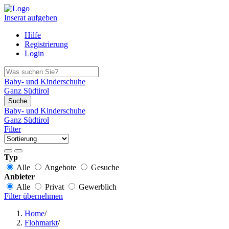
Inserat aufgeben
Hilfe
Registrierung
Login
Baby- und Kinderschuhe
Ganz Südtirol
Suche
Baby- und Kinderschuhe
Ganz Südtirol
Filter
Typ
Alle
Angebote
Gesuche
Anbieter
Alle
Privat
Gewerblich
Filter übernehmen
Home
/
Flohmarkt
/