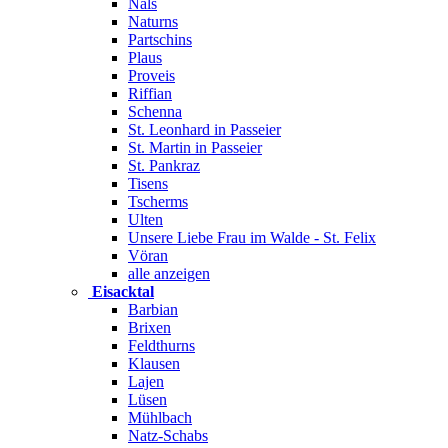
Nals
Naturns
Partschins
Plaus
Proveis
Riffian
Schenna
St. Leonhard in Passeier
St. Martin in Passeier
St. Pankraz
Tisens
Tscherms
Ulten
Unsere Liebe Frau im Walde - St. Felix
Vöran
alle anzeigen
Eisacktal
Barbian
Brixen
Feldthurns
Klausen
Lajen
Lüsen
Mühlbach
Natz-Schabs