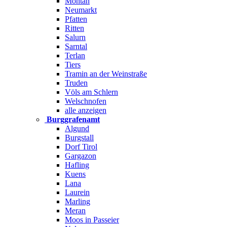
Montan
Neumarkt
Pfatten
Ritten
Salurn
Sarntal
Terlan
Tiers
Tramin an der Weinstraße
Truden
Völs am Schlern
Welschnofen
alle anzeigen
Burggrafenamt
Algund
Burgstall
Dorf Tirol
Gargazon
Hafling
Kuens
Lana
Laurein
Marling
Meran
Moos in Passeier