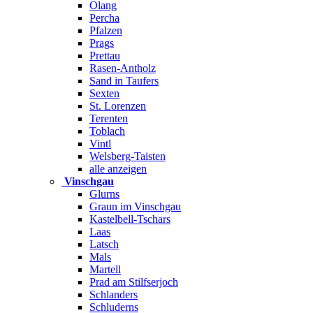
Olang
Percha
Pfalzen
Prags
Prettau
Rasen-Antholz
Sand in Taufers
Sexten
St. Lorenzen
Terenten
Toblach
Vintl
Welsberg-Taisten
alle anzeigen
Vinschgau
Glurns
Graun im Vinschgau
Kastelbell-Tschars
Laas
Latsch
Mals
Martell
Prad am Stilfserjoch
Schlanders
Schluderns