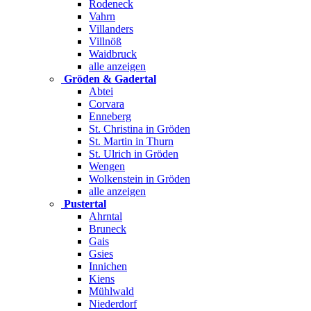
Rodeneck
Vahrn
Villanders
Villnöß
Waidbruck
alle anzeigen
Gröden & Gadertal
Abtei
Corvara
Enneberg
St. Christina in Gröden
St. Martin in Thurn
St. Ulrich in Gröden
Wengen
Wolkenstein in Gröden
alle anzeigen
Pustertal
Ahrntal
Bruneck
Gais
Gsies
Innichen
Kiens
Mühlwald
Niederdorf